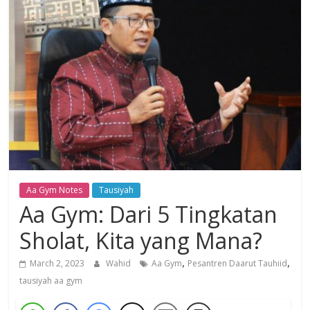
Dzikir,
Fikir,
Ikhtiar
Aa Gym Notes
Tausiyah
Aa Gym: Dari 5 Tingkatan
Sholat, Kita yang Mana?
,
,
March 2, 2023
Wahid
Aa Gym
Pesantren Daarut Tauhiid
tausiyah aa gym