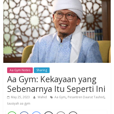
Dzikir,
Fikir,
Ikhtiar
Aa Gym Notes
Sharing
Aa Gym: Kekayaan yang
Sebenarnya Itu Seperti Ini
,
,
May 25, 2023
Wahid
Aa Gym
Pesantren Daarut Tauhiid
tausiyah aa gym