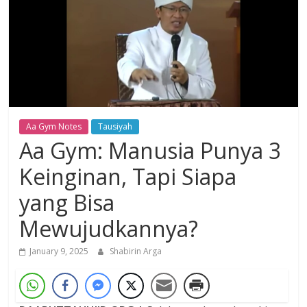
Dzikir,
Fikir,
Ikhtiar
Aa Gym Notes
Tausiyah
Aa Gym: Manusia Punya 3
Keinginan, Tapi Siapa
yang Bisa
Mewujudkannya?
January 9, 2025
Shabirin Arga