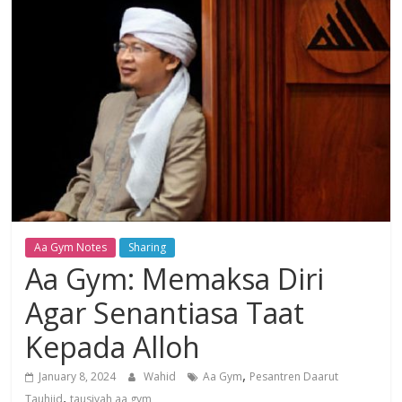
Dzikir,
Fikir,
Ikhtiar
Aa Gym Notes
Sharing
Aa Gym: Memaksa Diri
Agar Senantiasa Taat
Kepada Alloh
,
January 8, 2024
Wahid
Aa Gym
Pesantren Daarut
,
Tauhiid
tausiyah aa gym