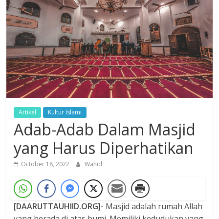
Dzikir,
Fikir,
Ikhtiar
Artikel
Kultur Islami
Adab-Adab Dalam Masjid
yang Harus Diperhatikan
October 18, 2022
Wahid
[DAARUTTAUHIID.ORG]-
Masjid adalah rumah Allah
yang berada di atas bumi. Memiliki kedudukan yang