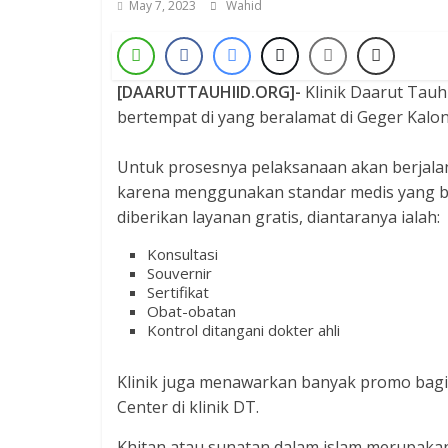
May 7, 2023
Wahid
[DAARUTTAUHIID.ORG]-
Klinik Daarut Tauh
bertempat di yang beralamat di Geger Kalon
Untuk prosesnya pelaksanaan akan berjala
karena menggunakan standar medis yang bai
diberikan layanan gratis, diantaranya ialah:
Konsultasi
Souvernir
Sertifikat
Obat-obatan
Kontrol ditangani dokter ahli
Klinik juga menawarkan banyak promo bagi 
Center di klinik DT.
Khitan atau sunatan dalam islam merupakan 