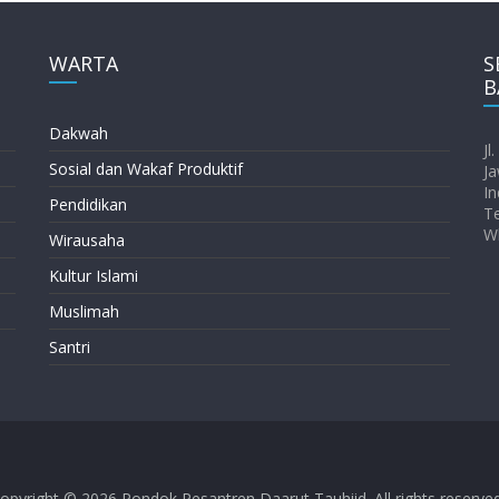
WARTA
S
B
Dakwah
Jl
Sosial dan Wakaf Produktif
Ja
In
Pendidikan
T
W
Wirausaha
Kultur Islami
Muslimah
Santri
opyright © 2026
Pondok Pesantren Daarut Tauhiid
. All rights reserve