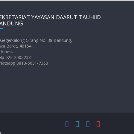
EKRETARIAT YAYASAN DAARUT TAUHIID
ANDUNG
. Gegerkalong Girang No. 38 Bandung,
wa Barat, 40154
donesia
elp 022-2003238
hatsapp 0813-6631-7363
d.