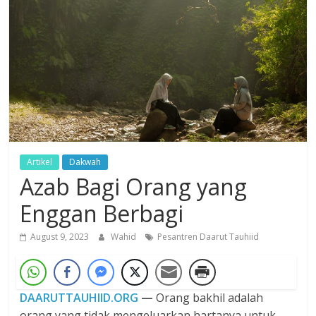
Dzikir,
Fikir,
Ikhtiar
Artikel
Dakwah
Azab Bagi Orang yang
Enggan Berbagi
August 9, 2023
Wahid
Pesantren Daarut Tauhiid
DAARUTTAUHIID.ORG
—
Orang bakhil adalah
orang yang tidak mengeluarkan hartanya untuk