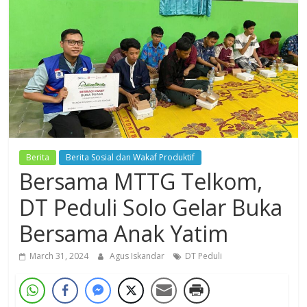
Dzikir,
Fikir,
Ikhtiar
Berita
Berita Sosial dan Wakaf Produktif
Bersama MTTG Telkom,
DT Peduli Solo Gelar Buka
Bersama Anak Yatim
March 31, 2024
Agus Iskandar
DT Peduli