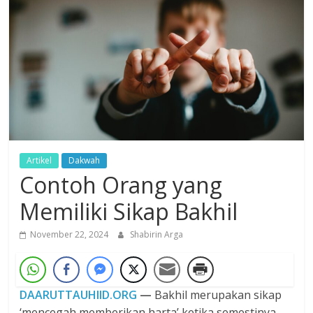
Dzikir,
Fikir,
Ikhtiar
Artikel
Dakwah
Contoh Orang yang
Memiliki Sikap Bakhil
November 22, 2024
Shabirin Arga
DAARUTTAUHIID.ORG
—
Bakhil merupakan sikap
‘mencegah memberikan harta’ ketika semestinya