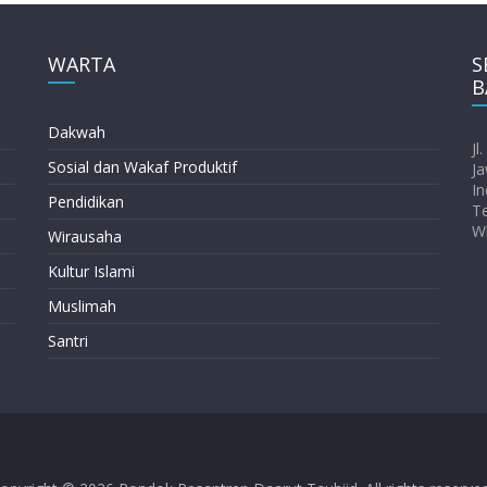
WARTA
S
B
Dakwah
Jl
Sosial dan Wakaf Produktif
Ja
In
Pendidikan
T
W
Wirausaha
Kultur Islami
Muslimah
Santri