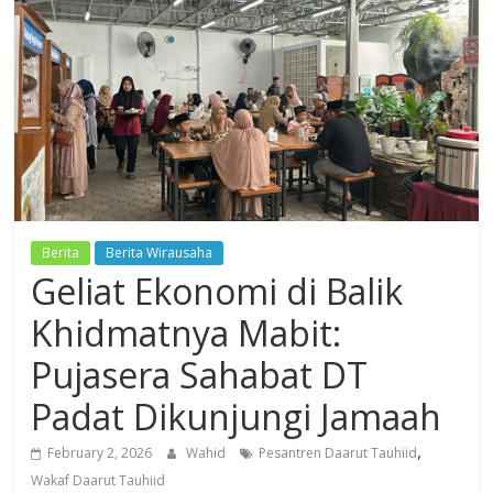
Dzikir,
Fikir,
Ikhtiar
Berita
Berita Wirausaha
Geliat Ekonomi di Balik
Khidmatnya Mabit:
Pujasera Sahabat DT
Padat Dikunjungi Jamaah
,
February 2, 2026
Wahid
Pesantren Daarut Tauhiid
Wakaf Daarut Tauhiid