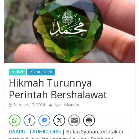
Dzikir,
Fikir,
Ikhtiar
Artikel
Kultur Islami
Hikmah Turunnya
Perintah Bershalawat
February 17, 2024
Agus Iskandar
DAARUTTAUHIID.ORG
| Bulan Syaban terletak di