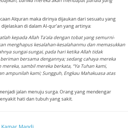
bajikan, bahwa mereka akan mendapat pahala yang
aan Alquran maka dirinya dijaukan dari sesuatu yang
ijelaskan di dalam Al-qur’an yang artinya:
tlah kepada Allah Ta’ala dengan tobat yang semurni-
an menghapus kesalahan-kesalahanmu dan memasukkan
nya sungai-sungai, pada hari ketika Allah tidak
 beriman bersama dengannya; sedang cahaya mereka
 mereka, sambil mereka berkata, “Ya Tuhan kami,
an ampunilah kami; Sungguh, Engkau Mahakuasa atas
n menjadi jalan menuju surga. Orang yang mendengar
yakit hati dan tubuh yang sakit.
m Kamar Mandi