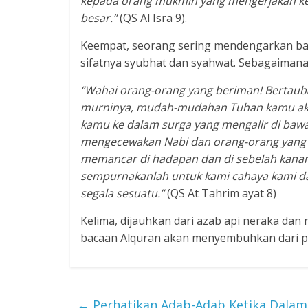
kepada orang mukmin yang mengerjakan ke
besar.”
(QS Al Isra 9).
Keempat, seorang sering mendengarkan bac
sifatnya syubhat dan syahwat. Sebagaimana d
“Wahai orang-orang yang beriman! Bertauba
murninya, mudah-mudahan Tuhan kamu ak
kamu ke dalam surga yang mengalir di bawah
mengecewakan Nabi dan orang-orang yang
memancar di hadapan dan di sebelah kanan
sempurnakanlah untuk kami cahaya kami d
segala sesuatu.”
(QS At Tahrim ayat 8)
Kelima, dijauhkan dari azab api neraka da
bacaan Alquran akan menyembuhkan dari pen
←
Perhatikan Adab-Adab Ketika Dala