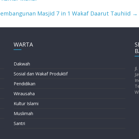
Pembangunan Masjid 7 in 1 Wakaf Daarut Tauhiid
→
WARTA
S
B
Dakwah
Jl
Sosial dan Wakaf Produktif
Ja
In
Pendidikan
T
W
Wirausaha
Kultur Islami
Muslimah
Santri