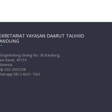
EKRETARIAT YAYASAN DAARUT TAUHIID
ANDUNG
. Gegerkalong Girang No. 38 Bandung,
wa Barat, 40154
donesia
elp 022-2003238
hatsapp 0813-6631-7363