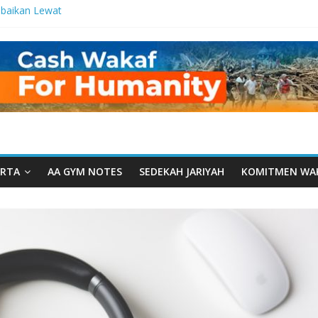
baikan Lewat
 Setetes
elma Manfaat
an dari Serua:
ngurusan Yayasan
 Daarut Tauhiid
Daarut Tauhiid
Digelar: Menjadi
eteladanan
RTA
AA GYM NOTES
SEDEKAH JARIYAH
KOMITMEN WA
Yamal: Ketika
Dakwah Menyatu di
 Dakwah, Wakaf
gram Wakaf
esantren