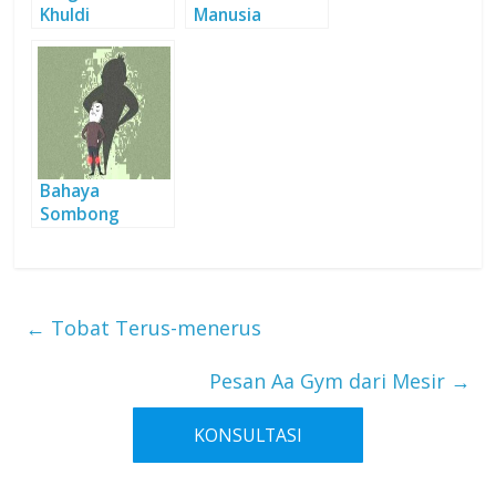
Khuldi
Manusia
Pertama yang
Dipercaya
Menjadi Wakil-
Nya
Bahaya
Sombong
←
Tobat Terus-menerus
Pesan Aa Gym dari Mesir
→
KONSULTASI