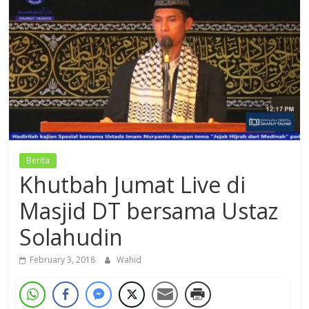
Dzikir,
Fikir,
Ikhtiar
Berita
Khutbah Jumat Live di
Masjid DT bersama Ustaz
Solahudin
February 3, 2018
Wahid