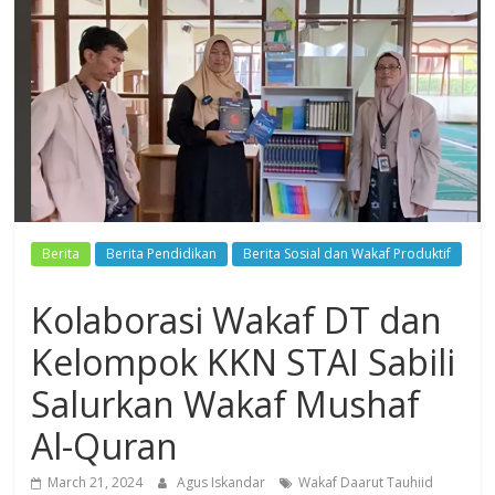
Dzikir,
Fikir,
Ikhtiar
Berita
Berita Pendidikan
Berita Sosial dan Wakaf Produktif
Kolaborasi Wakaf DT dan
Kelompok KKN STAI Sabili
Salurkan Wakaf Mushaf
Al-Quran
March 21, 2024
Agus Iskandar
Wakaf Daarut Tauhiid