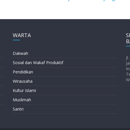
WARTA
S
B
Dakwah
Jl
Sosial dan Wakaf Produktif
Ja
In
Pendidikan
T
W
Wirausaha
Kultur Islami
Muslimah
Santri