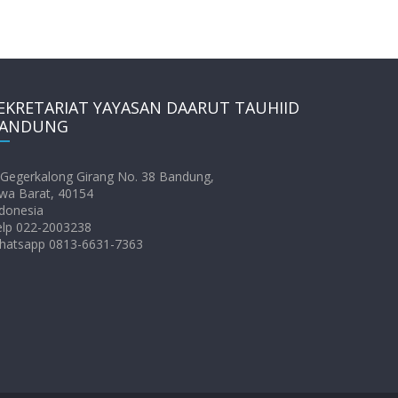
EKRETARIAT YAYASAN DAARUT TAUHIID
ANDUNG
. Gegerkalong Girang No. 38 Bandung,
wa Barat, 40154
donesia
elp 022-2003238
hatsapp 0813-6631-7363