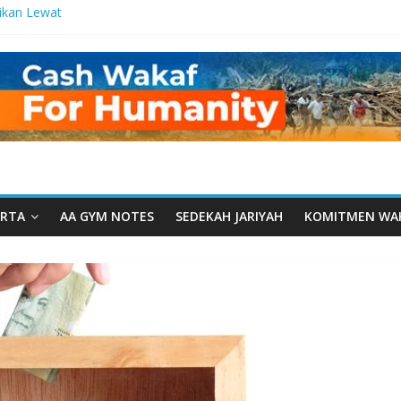
ikan Lewat
tetes
a Manfaat
 dari Serua:
urusan Yayasan
arut Tauhiid
rut Tauhiid
elar: Menjadi
ladanan
RTA
AA GYM NOTES
SEDEKAH JARIYAH
KOMITMEN WA
al: Ketika
wah Menyatu di
akwah, Wakaf
m Wakaf
ntren