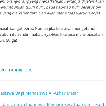
h) orang-orang yang menafkahkan hartanya di jalan Allah
umbuhkan tujuh bulir, pada tiap-tiap bulir seratus biji.
a yang dia kehendaki. Dan Allah maha luas (karunia-Nya)
sih sangat berat. Namun jika kita telah mengetahui
subuh itu sendiri maka
insyaAllah
kita bisa mulai biasakan
uh.
(Arga)
RUTTAUHIID.ORG
asiswa Bagi Mahasiswa Al-Azhar Mesir
 dan Umroh Indonesia Menjadi Kesatuan yang Kuat