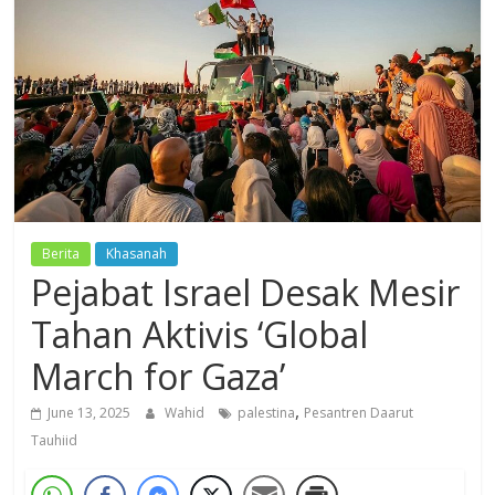
Dzikir,
Fikir,
Ikhtiar
Berita
Khasanah
Pejabat Israel Desak Mesir
Tahan Aktivis ‘Global
March for Gaza’
,
June 13, 2025
Wahid
palestina
Pesantren Daarut
Tauhiid