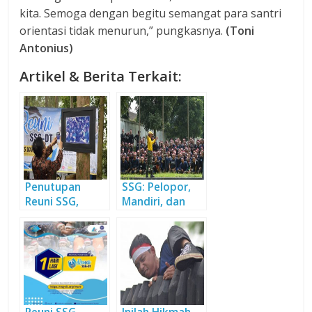
kita. Semoga dengan begitu semangat para santri
orientasi tidak menurun,” pungkasnya.
(Toni
Antonius)
Artikel & Berita Terkait:
Penutupan
SSG: Pelopor,
Reuni SSG,
Mandiri, dan
Anggota Siap
Berkhidmat
Wujudkan
untuk Umat
Wakaf Preneur