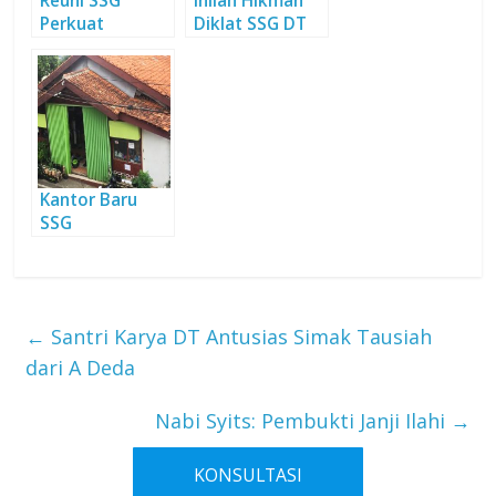
Reuni SSG
Inilah Hikmah
Perkuat
Diklat SSG DT
Silaturahmi dan
Pekan Kelima
Ramaikan Milad
DT
Kantor Baru
SSG
Produktifkan
Aset Wakaf
←
Santri Karya DT Antusias Simak Tausiah
dari A Deda
Nabi Syits: Pembukti Janji Ilahi
→
KONSULTASI