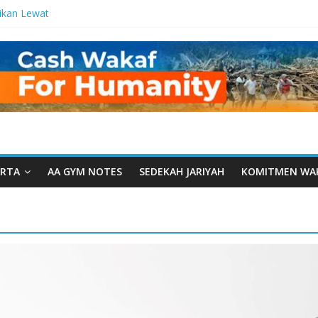
ikan Lewat
tetes
a Manfaat
 dari Serua:
urusan Yayasan
arut Tauhiid
rut Tauhiid
elar: Menjadi
ladanan
RTA
AA GYM NOTES
SEDEKAH JARIYAH
KOMITMEN WA
al: Ketika
wah Menyatu di
akwah, Wakaf
m Wakaf
ntren