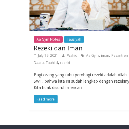
Aa Gym Notes
Tausiyah
Rezeki dan Iman
,
,
July 19, 2021
Wahid
Aa Gym
iman
Pesantren
,
Daarut Tauhiid
rezeki
Bagi orang yang tahu pembagi rezeki adalah Allah
SWT, bahwa kita ini sudah lengkap dengan rezekiny
Kita tidak disuruh mencari
Read more