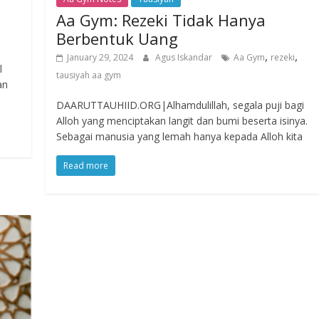
Aa Gym: Rezeki Tidak Hanya
Berbentuk Uang
,
,
January 29, 2024
Agus Iskandar
Aa Gym
rezeki
l
tausiyah aa gym
an
DAARUTTAUHIID.ORG|Alhamdulillah, segala puji bagi
Alloh yang menciptakan langit dan bumi beserta isinya.
Sebagai manusia yang lemah hanya kepada Alloh kita
Read more