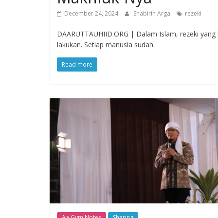
December 24, 2024
Shabirin Arga
rezeki
DAARUTTAUHIID.ORG | Dalam Islam, rezeki yang kit
lakukan. Setiap manusia sudah
Read more
Aa Gym Notes
Sharing