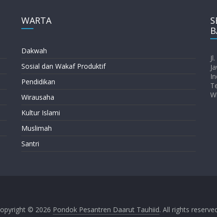
WARTA
S
B
Dakwah
Jl
Sosial dan Wakaf Produktif
Ja
In
Pendidikan
T
W
Wirausaha
Kultur Islami
Muslimah
Santri
opyright © 2026
Pondok Pesantren Daarut Tauhiid
. All rights reserve