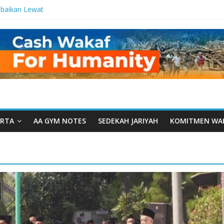
baikan Lewat
 Setetes
elma Manfaat
an dari Serua:
ngurusan Yayasan
 Daarut Tauhiid
Daarut Tauhiid
Digelar: Menjadi
eteladanan
RTA
AA GYM NOTES
SEDEKAH JARIYAH
KOMITMEN WA
Yamal: Ketika
Dakwah Menyatu di
 Dakwah, Wakaf
gram Wakaf
esantren