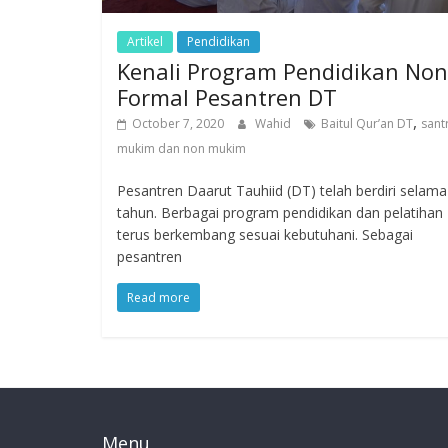
Artikel
Pendidikan
Kenali Program Pendidikan Non
Formal Pesantren DT
,
October 7, 2020
Wahid
Baitul Qur’an DT
santr
mukim dan non mukim
Pesantren Daarut Tauhiid (DT) telah berdiri selama
tahun. Berbagai program pendidikan dan pelatihan
terus berkembang sesuai kebutuhani. Sebagai
pesantren
Read more
Menu