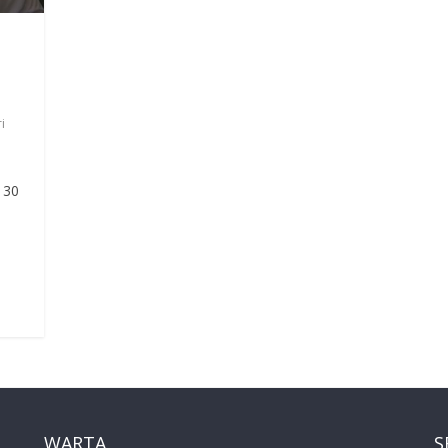
i
 30
WARTA
S