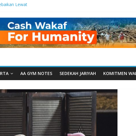
ebaikan Lewat
 Setetes
elma Manfaat
han dari Serua:
ngurusan Yayasan
 Daarut Tauhiid
Daarut Tauhiid
Digelar: Menjadi
eteladanan
RTA
AA GYM NOTES
SEDEKAH JARIYAH
KOMITMEN WA
Yamal: Ketika
Dakwah Menyatu di
g Dakwah, Wakaf
gram Wakaf
esantren