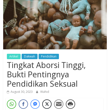
Dzikir,
Fikir,
Ikhtiar
Artikel
Dakwah
Pendidikan
Tingkat Aborsi Tinggi,
Bukti Pentingnya
Pendidikan Seksual
August 30, 2023
Wahid