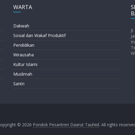
WARTA
S
B
Dakwah
Jl
Sosial dan Wakaf Produktif
Ja
In
Pendidikan
T
W
Wirausaha
Kultur Islami
Muslimah
Santri
opyright © 2026
Pondok Pesantren Daarut Tauhiid
. All rights reserve