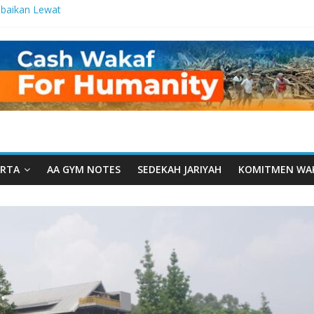
baikan Lewat
 Setetes
elma Manfaat
an dari Serua:
ngurusan Yayasan
 Daarut Tauhiid
Daarut Tauhiid
Digelar: Menjadi
eteladanan
RTA
AA GYM NOTES
SEDEKAH JARIYAH
KOMITMEN WA
Yamal: Ketika
Dakwah Menyatu di
 Dakwah, Wakaf
gram Wakaf
esantren