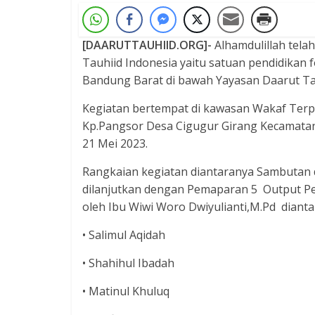
[DAARUTTAUHIID.ORG]-
Alhamdulillah tela
Tauhiid Indonesia yaitu satuan pendidikan
Bandung Barat di bawah Yayasan Daarut Tau
Kegiatan bertempat di kawasan Wakaf Terpa
Kp.Pangsor Desa Cigugur Girang Kecamata
21 Mei 2023.
Rangkaian kegiatan diantaranya Sambutan
dilanjutkan dengan Pemaparan 5 Output Pe
oleh Ibu Wiwi Woro Dwiyulianti,M.Pd dianta
• Salimul Aqidah
• Shahihul Ibadah
• Matinul Khuluq