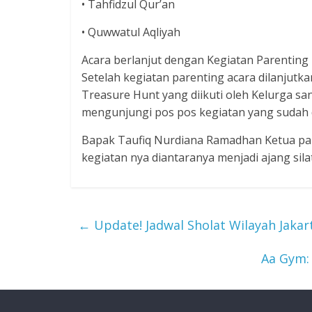
• Tahfidzul Qur’an
• Quwwatul Aqliyah
Acara berlanjut dengan Kegiatan Parenting 
Setelah kegiatan parenting acara dilanjut
Treasure Hunt yang diikuti oleh Kelurga s
mengunjungi pos pos kegiatan yang sudah d
Bapak Taufiq Nurdiana Ramadhan Ketua pa
kegiatan nya diantaranya menjadi ajang sil
←
Update! Jadwal Sholat Wilayah Jakart
Aa Gym: 