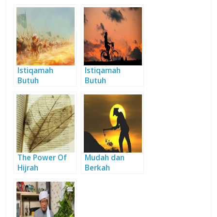
Istiqamah
Istiqamah
Butuh
Butuh
Keberanian
Keberanian
The Power Of
Mudah dan
Hijrah
Berkah
Menjemput
Rezeki