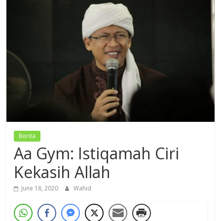
Dzikir,
Fikir,
Ikhtiar
Berita
Aa Gym: Istiqamah Ciri
Kekasih Allah
June 18, 2020
Wahid