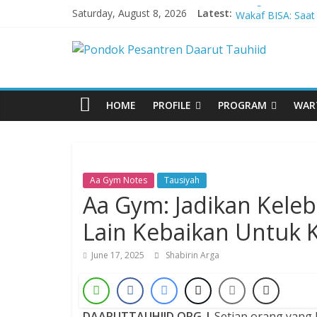
Skip
Mengabadikan Ke
Saturday, August 8, 2026
Latest:
Wakaf BISA: Saat
to
Kepedulian Menj
content
Pondok
Abadi
Menebar Keberkah
Pesantren
Babak Baru Kepe
Pesantren Adzkia
HOME
PROFILE
PROGRAM
WAR
MABIT di Masjid 
Daarut
Bandung Kembali 
Pengikut Setia K
Tauhiid
Rasulullah
Sujudnya Lamine 
Aa Gym Notes
Tausiyah
Sepak Bola dan 
Aa Gym: Jadikan Kele
Dzikir,
Panggung Dunia
Fikir,
Lain Kebaikan Untuk K
Luaskan Bentang
Ikhtiar
DT Gulirkan Pro
June 17, 2025
Shabirin Arga
Pengembangan P
DAARUTTAUHIID.ORG |
Setiap orang yang 