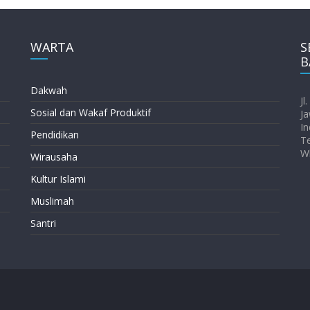
WARTA
S
B
Dakwah
Jl
Sosial dan Wakaf Produktif
Ja
In
Pendidikan
T
W
Wirausaha
Kultur Islami
Muslimah
Santri