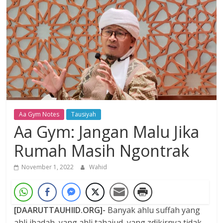
Dzikir,
Fikir,
Ikhtiar
Aa Gym Notes
Tausiyah
Aa Gym: Jangan Malu Jika
Rumah Masih Ngontrak
November 1, 2022
Wahid
[DAARUTTAUHIID.ORG]-
Banyak ahlu suffah yang
ahli ibadah, yang ahli tahajud, yang zdikirnya tidak