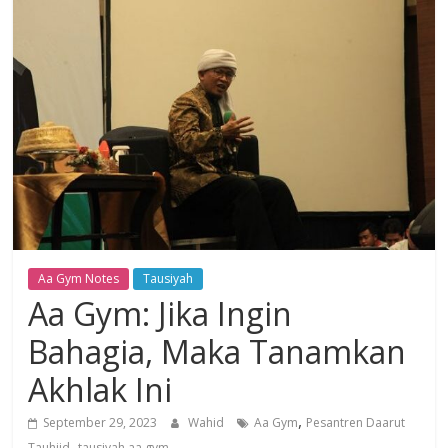
Dzikir,
Fikir,
Ikhtiar
Aa Gym Notes
Tausiyah
Aa Gym: Jika Ingin
Bahagia, Maka Tanamkan
Akhlak Ini
,
September 29, 2023
Wahid
Aa Gym
Pesantren Daarut
,
Tauhiid
tausiyah aa gym