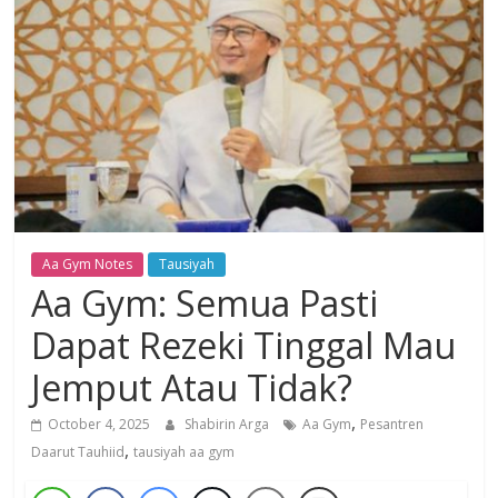
Dzikir,
Fikir,
Ikhtiar
Aa Gym Notes
Tausiyah
Aa Gym: Semua Pasti
Dapat Rezeki Tinggal Mau
Jemput Atau Tidak?
,
October 4, 2025
Shabirin Arga
Aa Gym
Pesantren
,
Daarut Tauhiid
tausiyah aa gym