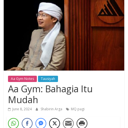
Dzikir,
Fikir,
Ikhtiar
Aa Gym Notes
Tausiyah
Aa Gym: Bahagia Itu
Mudah
June 8, 2024
Shabirin Arga
MQ pagi