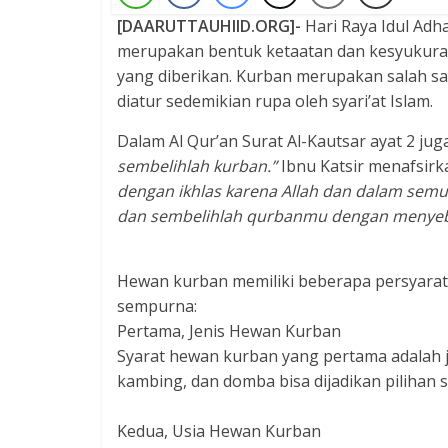
[DAARUTTAUHIID.ORG]-
Hari Raya Idul Adh
merupakan bentuk ketaatan dan kesyukuran
yang diberikan. Kurban merupakan salah sa
diatur sedemikian rupa oleh syari’at Islam.
Dalam Al Qur’an Surat Al-Kautsar ayat 2 jug
sembelihlah kurban.”
Ibnu Katsir menafsirk
dengan ikhlas karena Allah dan dalam semu
dan sembelihlah qurbanmu dengan menyebu
Hewan kurban memiliki beberapa persyarata
sempurna:
Pertama, Jenis Hewan Kurban
Syarat hewan kurban yang pertama adalah j
kambing, dan domba bisa dijadikan pilihan
Kedua, Usia Hewan Kurban