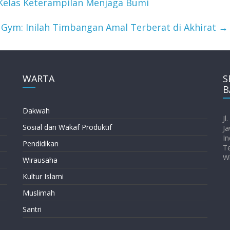
Kelas Keterampilan Menjaga Bumi
 Gym: Inilah Timbangan Amal Terberat di Akhirat
→
WARTA
S
B
Dakwah
Jl
Sosial dan Wakaf Produktif
Ja
In
Pendidikan
T
W
Wirausaha
Kultur Islami
Muslimah
Santri