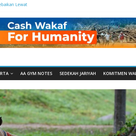
ebaikan Lewat
 Setetes
elma Manfaat
han dari Serua:
ngurusan Yayasan
 Daarut Tauhiid
Daarut Tauhiid
Digelar: Menjadi
eteladanan
RTA
AA GYM NOTES
SEDEKAH JARIYAH
KOMITMEN WA
Yamal: Ketika
Dakwah Menyatu di
g Dakwah, Wakaf
gram Wakaf
esantren