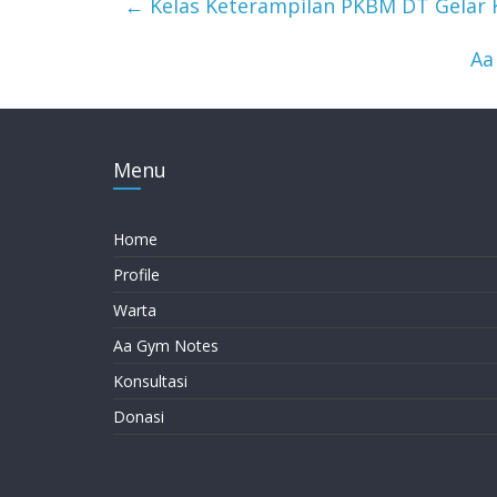
←
Kelas Keterampilan PKBM DT Gelar 
Aa
Menu
Home
Profile
Warta
Aa Gym Notes
Konsultasi
Donasi