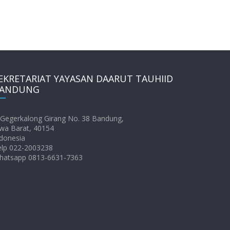
EKRETARIAT YAYASAN DAARUT TAUHIID
ANDUNG
. Gegerkalong Girang No. 38 Bandung,
wa Barat, 40154
donesia
elp 022-2003238
hatsapp 0813-6631-7363