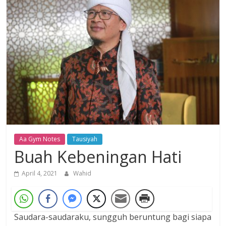
Dzikir,
Fikir,
Ikhtiar
Aa Gym Notes
Tausiyah
Buah Kebeningan Hati
April 4, 2021
Wahid
Saudara-saudaraku, sungguh beruntung bagi siapa