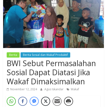
Dzikir,
Fikir,
Ikhtiar
Berita
Berita Sosial dan Wakaf Produktif
BWI Sebut Permasalahan
Sosial Dapat Diatasi Jika
Wakaf Dimaksimalkan
November 12, 2024
Agus Iskandar
Wakaf