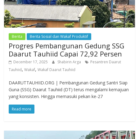
Berita
Berita Sosial dan Wakaf Produktif
Progres Pembangunan Gedung SSG
Daarut Tauhiid Capai 72,92 Persen
December 17, 2025
Shabirin Arga
Pesantren Daarut
,
,
Tauhiid
Wakaf
Wakaf Daarut Tauhiid
DAARUTTAUHIID.ORG | Pembangunan Gedung Santri Siap
Guna (SSG) Daarut Tauhiid (DT) terus mengalami kemajuan
yang konsisten. Hingga memasuki pekan ke-27
Read more