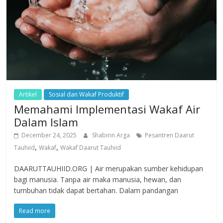
Artikel
Sosial dan Wakaf Produktif
Memahami Implementasi Wakaf Air
Dalam Islam
December 24, 2025
Shabirin Arga
Pesantren Daarut
,
,
Tauhiid
Wakaf
Wakaf Daarut Tauhiid
DAARUTTAUHIID.ORG | Air merupakan sumber kehidupan
bagi manusia. Tanpa air maka manusia, hewan, dan
tumbuhan tidak dapat bertahan. Dalam pandangan
Read more