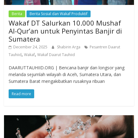
Berita
Berita Sosial dan Wakaf Produktif
Wakaf DT Salurkan 10.000 Mushaf
Al-Qur’an untuk Penyintas Banjir di
Sumatera
December 24, 2025
Shabirin Arga
Pesantren Daarut
,
,
Tauhiid
Wakaf
Wakaf Daarut Tauhiid
DAARUTTAUHIID.ORG | Bencana banjir dan longsor yang
melanda sejumlah wilayah di Aceh, Sumatera Utara, dan
Sumatera Barat mengakibatkan rusaknya ribuan
Read more