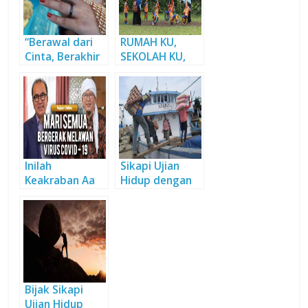
“Berawal dari
RUMAH KU,
Cinta, Berakhir
SEKOLAH KU,
di Surga”
CERITA KU, DAN
MASA DEPAN KU
Inilah
Sikapi Ujian
Keakraban Aa
Hidup dengan
Gym dan
Bijaksana
Tantowi Yahya
Bijak Sikapi
Ujian Hidup