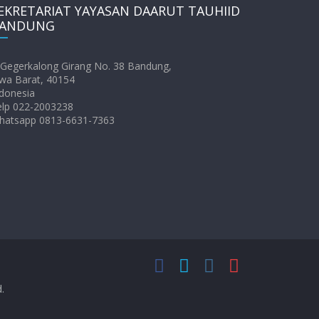
EKRETARIAT YAYASAN DAARUT TAUHIID
ANDUNG
. Gegerkalong Girang No. 38 Bandung,
wa Barat, 40154
donesia
elp 022-2003238
hatsapp 0813-6631-7363
d.