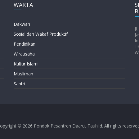
WARTA
S
B
Dakwah
Jl
Sosial dan Wakaf Produktif
Ja
In
Pendidikan
T
W
Wirausaha
Kultur Islami
Muslimah
Santri
opyright © 2026
Pondok Pesantren Daarut Tauhiid
. All rights reserve