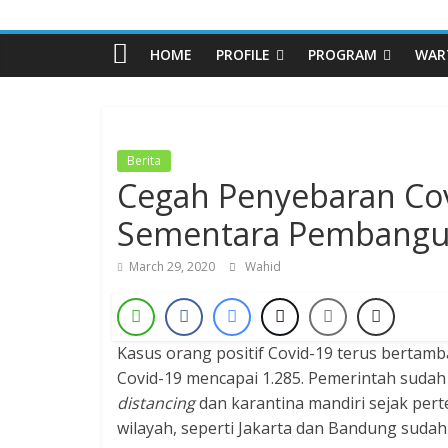
Pesantren
HOME
PROFILE
PROGRAM
WAR
Daarut
Tauhiid
Berita
Cegah Penyebaran Cov
Dzikir,
Fikir,
Sementara Pembang
Ikhtiar
March 29, 2020
Wahid
Kasus orang positif Covid-19 terus bertamba
Covid-19 mencapai 1.285. Pemerintah sud
distancing
dan karantina mandiri sejak pert
wilayah, seperti Jakarta dan Bandung sud