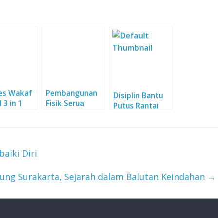
es Wakaf
Pembangunan
Disiplin Bantu
 3 in 1
Fisik Serua
Putus Rantai
Dimulai,
Penyebaran
Pembongkaran
Covid-19
Dilakukan
aiki Diri
ung Surakarta, Sejarah dalam Balutan Keindahan
→