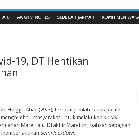
TA
AA GYM NOTES
SEDEKAH JARIYAH
KOMITMEN WAK
id-19, DT Hentikan
unan
h. Hingga Ahad (29/3), tercatat jumlah kasus positif
ah menghimbau masyarakat untuk melakukan
social
engahan Maret lalu. Di akhir Maret ini, bahkan sebagian
ah memberlakukan
semi-lockdown
.