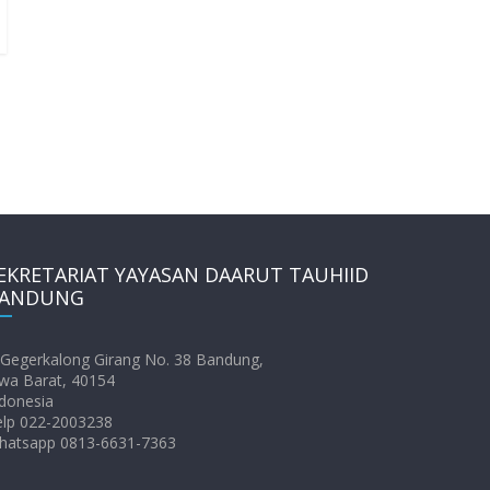
EKRETARIAT YAYASAN DAARUT TAUHIID
ANDUNG
. Gegerkalong Girang No. 38 Bandung,
wa Barat, 40154
donesia
elp 022-2003238
hatsapp 0813-6631-7363