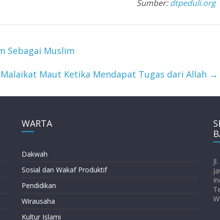
Sumber:
dtpeduli.org
m Sebagai Muslim
Malaikat Maut Ketika Mendapat Tugas dari Allah
→
WARTA
S
B
Dakwah
Jl
Sosial dan Wakaf Produktif
Ja
In
Pendidikan
T
W
Wirausaha
Kultur Islami