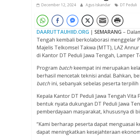
December 12, 2024
Agus Iskandar
DT Peduli
DAARUTTAUHIID.ORG
|
SEMARANG
– Dala
Tengah kembali berkolaborasi menggelar Pe
Majelis Telkomsel Takwa (MTT), LAZ Annur I
di Kantor DT Peduli Jawa Tengah, Lamper 
Program
batch
keempat ini merupakan kelan
berhasil mencetak teknisi andal. Bahkan, be
batch
ini, sebanyak sebelas peserta terpilih
Kepala Kantor DT Peduli Jawa Tengah Vita 
bentuk nyata dukungan DT Peduli Jawa Ten
pemberdayaan masyarakat, khususnya di bid
“Kami berharap peserta dapat menguasai k
dapat meningkatkan kesejahteraan ekonomi 