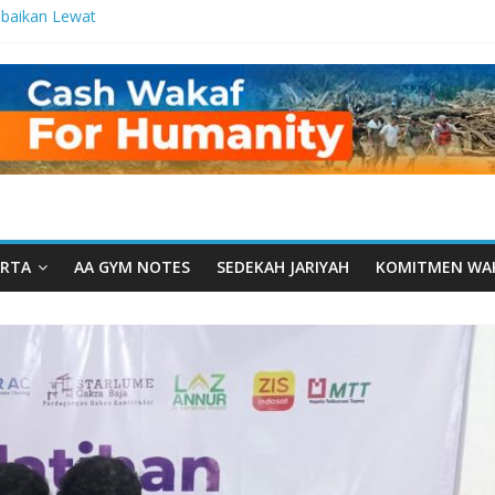
baikan Lewat
 Setetes
elma Manfaat
an dari Serua:
ngurusan Yayasan
 Daarut Tauhiid
Daarut Tauhiid
Digelar: Menjadi
eteladanan
RTA
AA GYM NOTES
SEDEKAH JARIYAH
KOMITMEN WA
Yamal: Ketika
Dakwah Menyatu di
 Dakwah, Wakaf
gram Wakaf
esantren