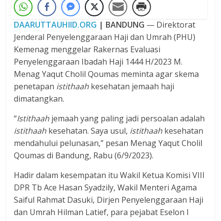
DAARUTTAUHIID.ORG
| BANDUNG
— Direktorat
Jenderal Penyelenggaraan Haji dan Umrah (PHU)
Kemenag menggelar Rakernas Evaluasi
Penyelenggaraan Ibadah Haji 1444 H/2023 M.
Menag Yaqut Cholil Qoumas meminta agar skema
penetapan
istithaah
kesehatan jemaah haji
dimatangkan.
“
Istithaah
jemaah yang paling jadi persoalan adalah
istithaah
kesehatan. Saya usul,
istithaah
kesehatan
mendahului pelunasan,” pesan Menag Yaqut Cholil
Qoumas di Bandung, Rabu (6/9/2023).
Hadir dalam kesempatan itu Wakil Ketua Komisi VIII
DPR Tb Ace Hasan Syadzily, Wakil Menteri Agama
Saiful Rahmat Dasuki, Dirjen Penyelenggaraan Haji
dan Umrah Hilman Latief, para pejabat Eselon I