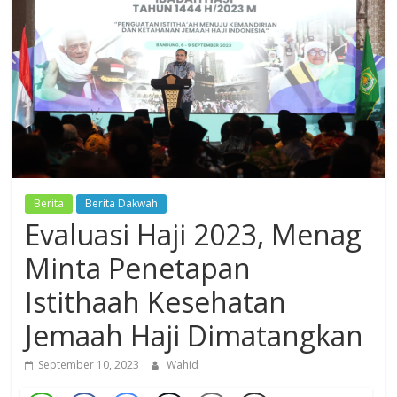
Dzikir,
Fikir,
Ikhtiar
Berita
Berita Dakwah
Evaluasi Haji 2023, Menag
Minta Penetapan
Istithaah Kesehatan
Jemaah Haji Dimatangkan
September 10, 2023
Wahid