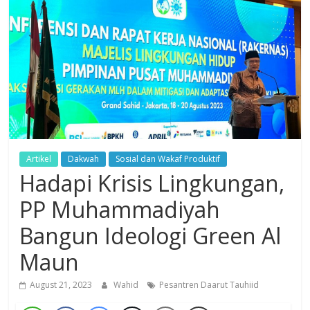
Dzikir,
Fikir,
Ikhtiar
Artikel
Dakwah
Sosial dan Wakaf Produktif
Hadapi Krisis Lingkungan,
PP Muhammadiyah
Bangun Ideologi Green Al
Maun
August 21, 2023
Wahid
Pesantren Daarut Tauhiid