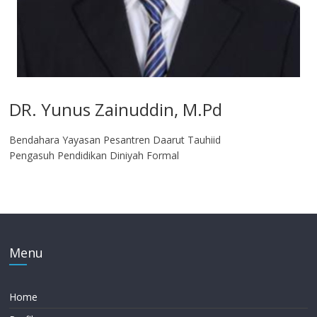
DR. Yunus Zainuddin, M.Pd
Bendahara Yayasan Pesantren Daarut Tauhiid
Pengasuh Pendidikan Diniyah Formal
Menu
Home