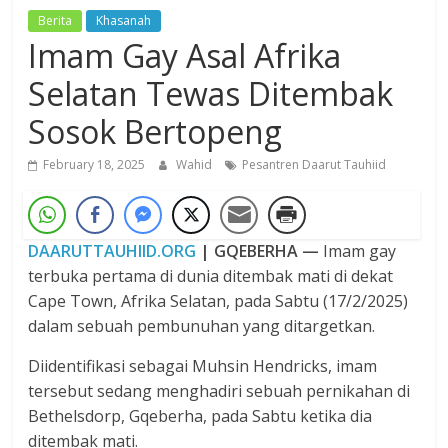
Berita
Khasanah
Dzikir,
Imam Gay Asal Afrika
Fikir,
Ikhtiar
Selatan Tewas Ditembak
Sosok Bertopeng
February 18, 2025
Wahid
Pesantren Daarut Tauhiid
DAARUTTAUHIID.ORG
| GQEBERHA —
Imam gay
terbuka pertama di dunia ditembak mati di dekat
Cape Town, Afrika Selatan, pada Sabtu (17/2/2025)
dalam sebuah pembunuhan yang ditargetkan.
Diidentifikasi sebagai Muhsin Hendricks, imam
tersebut sedang menghadiri sebuah pernikahan di
Bethelsdorp, Gqeberha, pada Sabtu ketika dia
ditembak mati.