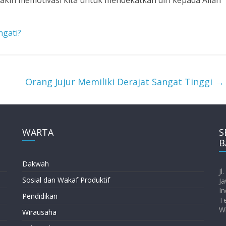
ngati?
Orang Jujur Memiliki Derajat Sangat Tinggi
→
WARTA
S
B
Dakwah
Jl
Sosial dan Wakaf Produktif
Ja
In
Pendidikan
T
W
Wirausaha