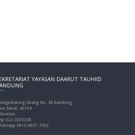
EKRETARIAT YAYASAN DAARUT TAUHIID
ANDUNG
. Gegerkalong Girang No. 38 Bandung,
wa Barat, 40154
donesia
elp 022-2003238
hatsapp 0813-6631-7363