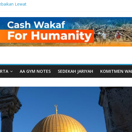
ebaikan Lewat
 Setetes
elma Manfaat
han dari Serua:
ngurusan Yayasan
 Daarut Tauhiid
Daarut Tauhiid
Digelar: Menjadi
eteladanan
RTA
AA GYM NOTES
SEDEKAH JARIYAH
KOMITMEN WA
Yamal: Ketika
Dakwah Menyatu di
g Dakwah, Wakaf
gram Wakaf
esantren