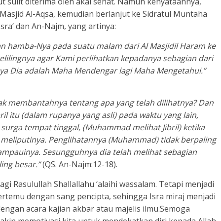
t sulit diterima oleh akal sehat. Namun kenyataannya,
Masjid Al-Aqsa, kemudian berlanjut ke Sidratul Muntaha
Isra’ dan An-Najm, yang artinya:
an hamba-Nya pada suatu malam dari Al Masjidil Haram ke
kelilingnya agar Kami perlihatkan kepadanya sebagian dari
ya Dia adalah Maha Mendengar lagi Maha Mengetahui.”
k membantahnya tentang apa yang telah dilihatnya? Dan
 itu (dalam rupanya yang asli) pada waktu yang lain,
a surga tempat tinggal, (Muhammad melihat Jibril) ketika
g meliputinya. Penglihatannya (Muhammad) tidak berpaling
elampauinya. Sesungguhnya dia telah melihat sebagian
ing besar.”
(QS. An-Najm:12-18).
gi Rasulullah Shallallahu ‘alaihi wassalam. Tetapi menjadi
rtemu dengan sang pencipta, sehingga Isra miraj menjadi
dengan acara kajian akbar atau majelis ilmu.Semoga
akin memotivasi kita untuk mendekatkan diri kepada Allah