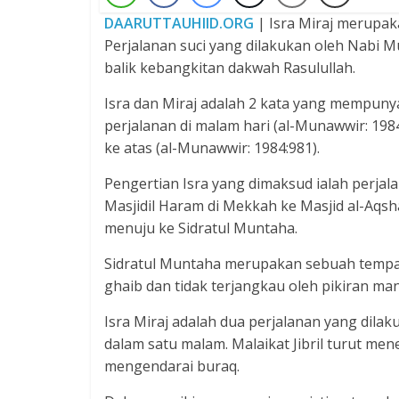
DAARUTTAUHIID.ORG
| Isra Miraj merupak
Perjalanan suci yang dilakukan oleh Nabi Mu
balik kebangkitan dakwah Rasulullah.
Isra dan Miraj adalah 2 kata yang mempunya
perjalanan di malam hari (al-Munawwir: 19
ke atas (al-Munawwir: 1984:981).
Pengertian Isra yang dimaksud ialah perjal
Masjidil Haram di Mekkah ke Masjid al-Aqsha
menuju ke Sidratul Muntaha.
Sidratul Muntaha merupakan sebuah tempat di
ghaib dan tidak terjangkau oleh pikiran man
Isra Miraj adalah dua perjalanan yang dila
dalam satu malam. Malaikat Jibril turut m
mengendarai buraq.