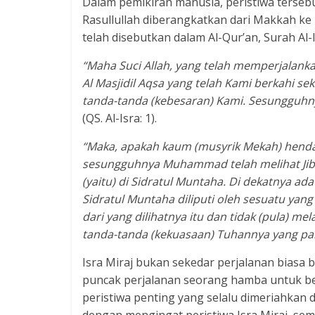
Dalam pemikiran manusia, peristiwa tersebu
Rasullullah diberangkatkan dari Makkah ke 
telah disebutkan dalam Al-Qur’an, Surah Al-
“Maha Suci Allah, yang telah memperjalank
Al Masjidil Aqsa yang telah Kami berkahi se
tanda-tanda (kebesaran) Kami. Sesungguhn
(QS. Al-Isra: 1).
“Maka, apakah kaum (musyrik Mekah) henda
sesungguhnya Muhammad telah melihat Jibril
(yaitu) di Sidratul Muntaha. Di dekatnya ad
Sidratul Muntaha diliputi oleh sesuatu yan
dari yang dilihatnya itu dan tidak (pula) m
tanda-tanda (kekuasaan) Tuhannya yang pal
Isra Miraj bukan sekedar perjalanan biasa ba
puncak perjalanan seorang hamba untuk be
peristiwa penting yang selalu dimeriahkan 
dengan mengingat peristiwa Isra Miraj, sem