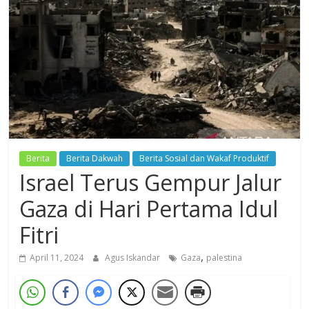
Dzikir,
Fikir,
Ikhtiar
Berita
Berita Dakwah
Berita Sosial dan Wakaf Produktif
Israel Terus Gempur Jalur
Gaza di Hari Pertama Idul
Fitri
,
April 11, 2024
Agus Iskandar
Gaza
palestina