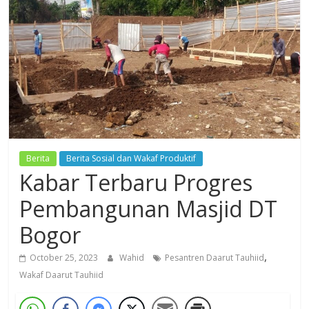
Dzikir,
Fikir,
Ikhtiar
Berita
Berita Sosial dan Wakaf Produktif
Kabar Terbaru Progres
Pembangunan Masjid DT
Bogor
,
October 25, 2023
Wahid
Pesantren Daarut Tauhiid
Wakaf Daarut Tauhiid