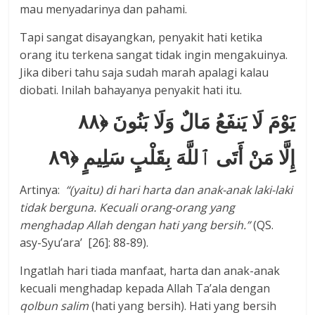
mau menyadarinya dan pahami.
Tapi sangat disayangkan, penyakit hati ketika
orang itu terkena sangat tidak ingin mengakuinya.
Jika diberi tahu saja sudah marah apalagi kalau
diobati. Inilah bahayanya penyakit hati itu.
يَوْمَ لَا يَنفَعُ مَالٌ وَلَا بَنُونَ ﴿٨٨
إِلَّا مَنْ أَتَى ٱللَّهَ بِقَلْبٍ سَلِيمٍ ﴿٨٩
Artinya:
“(yaitu) di hari harta dan anak-anak laki-laki
tidak berguna. Kecuali orang-orang yang
menghadap Allah dengan hati yang bersih.”
(QS.
asy-Syu’ara’ [26]: 88-89).
Ingatlah hari tiada manfaat, harta dan anak-anak
kecuali menghadap kepada Allah Ta’ala dengan
qolbun salim
(hati yang bersih). Hati yang bersih