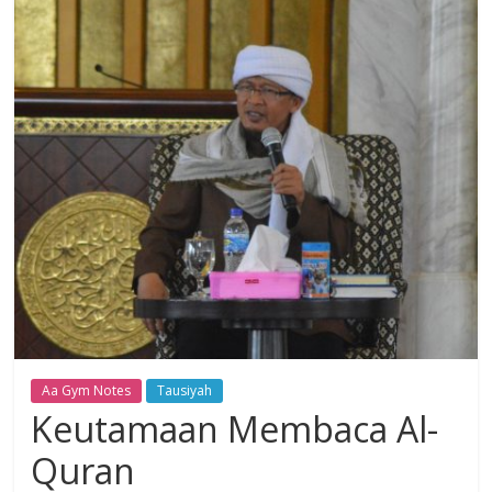
Dzikir,
Fikir,
Ikhtiar
Aa Gym Notes
Tausiyah
Keutamaan Membaca Al-
Quran