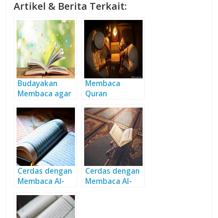
Artikel & Berita Terkait:
Budayakan
Membaca
Membaca agar
Quran
Hidup
Menenteramka
Bermakna
n Hati
Cerdas dengan
Cerdas dengan
Membaca Al-
Membaca Al-
Quran
Quran