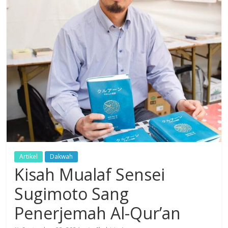
Dzikir,
Fikir,
Ikhtiar
Artikel
Dakwah
Kisah Mualaf Sensei
Sugimoto Sang
Penerjemah Al-Qur’an