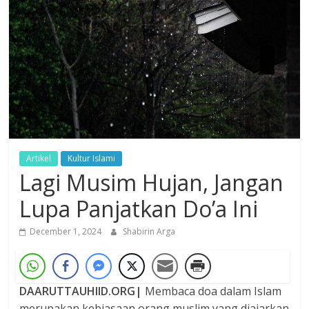
Dzikir,
Fikir,
Ikhtiar
Artikel
Kultur Islami
Lagi Musim Hujan, Jangan
Lupa Panjatkan Do’a Ini
December 1, 2024
Shabirin Arga
DAARUTTAUHIID.ORG|
Membaca doa dalam Islam
merupakan kebiasaan orang muslim yang diajarkan