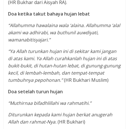
(HR Bukhar dari Aisyah RA).
Doa ketika takut bahaya hujan lebat
“Allahumma hawalaina wala ‘alaina. Allahumma ‘alal
akami wa adhirabi, wa buthunil auwdiyati,
wamanabitisyajari.”
“Ya Allah turunkan hujan ini di sekitar kami jangan
di atas kami. Ya Allah curahkanlah hujan ini di atas
bukit-bukit, di hutan-hutan lebat, di gunung-gunung
kecil, di lembah-lembah, dan tempat-tempat
tumbuhnya pepohonan.”
(HR Bukhari Muslim)
Doa setelah turun hujan
“Muthirnaa bifadhlillahi wa rahmatihi.”
Diturunkan kepada kami hujan berkat anugerah
Allah dan rahmat-Nya.
(HR Bukhari)