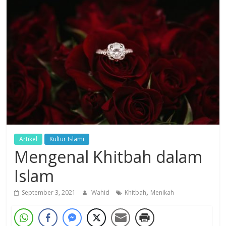
Dzikir,
Fikir,
Ikhtiar
Artikel
Kultur Islami
Mengenal Khitbah dalam
Islam
,
September 3, 2021
Wahid
Khitbah
Menikah