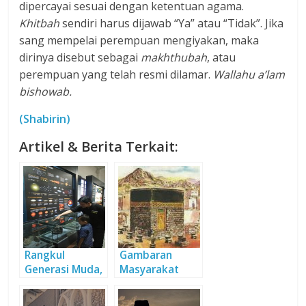
dipercayai sesuai dengan ketentuan agama.
Khitbah
sendiri harus dijawab “Ya” atau “Tidak”. Jika
sang mempelai perempuan mengiyakan, maka
dirinya disebut sebagai
makhthubah
, atau
perempuan yang telah resmi dilamar.
Wallahu a’lam
bishowab.
(Shabirin)
Artikel & Berita Terkait:
Rangkul
Gambaran
Generasi Muda,
Masyarakat
Kenalkan
Arab Jahiliyah
Tauhid kepada-
(Bagian 1)