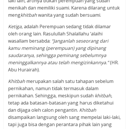
laki lain, artinya bukan perempuan yang sudah
menikah dan memiliki suami. Karena dilarang untuk
meng
khitbah
wanita yang sudah bersuami.
Ketiga
, adalah Perempuan sedang tidak dilamar
oleh orang lain. Rasulullah Shalallahu ‘alaihi
wasallam bersabda:
“Janganlah seseorang dari
kamu meminang (perempuan) yang dipinang
saudaranya, sehingga peminang sebelumnya
meninggalkannya atau telah mengizinkannya.”
(HR.
Abu Hurairah).
Khitbah
merupakan salah satu tahapan sebelum
pernikahan, namun tidak termasuk dalam
pernikahan. Sehingga, meskipun sudah
khitbah
,
tetap ada batasan-batasan yang harus diketahui
dan dijaga oleh calon pengantin.
Khitbah
disampaikan langsung oleh sang mempelai laki-laki,
tapi juga bisa dengan perantara pihak lain yang