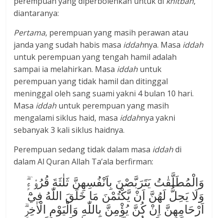
perempuan yang diperbolehkan untuk di
khitbah
,
diantaranya:
Pertama
, perempuan yang masih perawan atau
janda yang sudah habis masa
iddah
nya. Masa
iddah
untuk perempuan yang tengah hamil adalah
sampai ia melahirkan. Masa
iddah
untuk
perempuan yang tidak hamil dan ditinggal
meninggal oleh sang suami yakni 4 bulan 10 hari.
Masa
iddah
untuk perempuan yang masih
mengalami siklus haid, masa
iddah
nya yakni
sebanyak 3 kali siklus haidnya.
Perempuan sedang tidak dalam masa
iddah
di
dalam Al Quran Allah Ta’ala berfirman:
وَالْمُطَلَّقٰتُ يَتَرَبَّصْنَ بِاَنْفُسِهِنَّ ثَلٰثَةَ قُرُوْۤءٍۗ
وَلَا يَحِلُّ لَهُنَّ اَنْ يَّكْتُمْنَ مَا خَلَقَ اللّٰهُ فِيْٓ
اَرْحَامِهِنَّ اِنْ كُنَّ يُؤْمِنَّ بِاللّٰهِ وَالْيَوْمِ الْاٰخِرِۗ