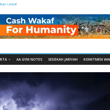
ikan Lewat
tetes
a Manfaat
 dari Serua:
urusan Yayasan
arut Tauhiid
rut Tauhiid
elar: Menjadi
ladanan
RTA
AA GYM NOTES
SEDEKAH JARIYAH
KOMITMEN WA
al: Ketika
wah Menyatu di
akwah, Wakaf
m Wakaf
ntren