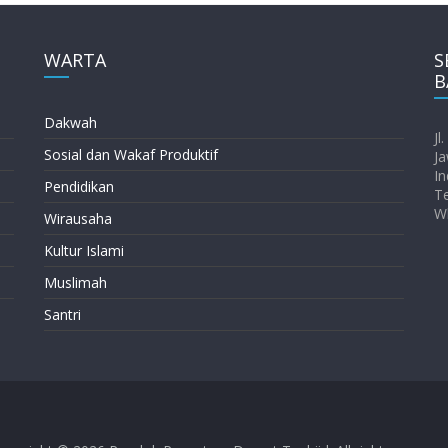
WARTA
S
B
Dakwah
Jl
Sosial dan Wakaf Produktif
Ja
In
Pendidikan
T
W
Wirausaha
Kultur Islami
Muslimah
Santri