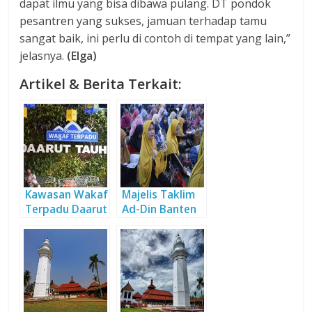
dapat ilmu yang bisa dibawa pulang. DT pondok
pesantren yang sukses, jamuan terhadap tamu
sangat baik, ini perlu di contoh di tempat yang lain,”
jelasnya.
(Elga)
Artikel & Berita Terkait:
Kawasan Wakaf
Majelis Taklim
Terpadu Daarut
Ad-Din Banten
Tauhiid
Ungkap Kesan
Berada di DT