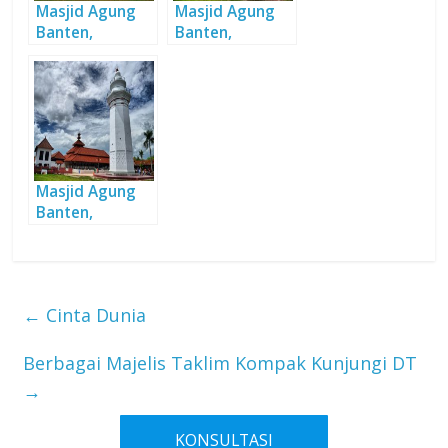
Masjid Agung
Masjid Agung
Banten,
Banten,
Kokohnya
Kokohnya
Peninggalan
Peninggalan
Kesultanan
Kesultanan
Banten
Banten
Masjid Agung
Banten,
Kokohnya
Peninggalan
Kesultanan
Banten
←
Cinta Dunia
Berbagai Majelis Taklim Kompak Kunjungi DT
→
KONSULTASI