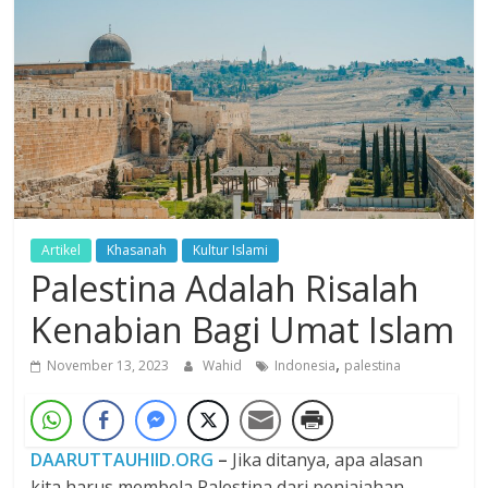
Dzikir,
Fikir,
Ikhtiar
Artikel
Khasanah
Kultur Islami
Palestina Adalah Risalah
Kenabian Bagi Umat Islam
,
November 13, 2023
Wahid
Indonesia
palestina
DAARUTTAUHIID.ORG
–
Jika ditanya, apa alasan
kita harus membela Palestina dari penjajahan