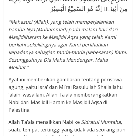
مِنْ اٰيٰتِنَاۗ اِنَّهٗ هُوَ السَّمِيْعُ الْبَصِيْرُ
“Mahasuci (Allah), yang telah memperjalankan
hamba-Nya (Muhammad) pada malam hari dari
Masjidilharam ke Masjidil Aqsa yang telah Kami
berkahi sekelilingnya agar Kami perlihatkan
kepadanya sebagian tanda-tanda (kebesaran) Kami.
Sesungguhnya Dia Maha Mendengar, Maha
Melihat.”
Ayat ini memberikan gambaran tentang peristiwa
agung, yaitu Isra’ dan Mi’raj Rasulullah Shallallahu
‘alaihi wasallam, Allah Ta’ala memberangkatkan
Nabi dari Masjidil Haram ke Masjidil Aqsa di
Palestina.
Allah Ta’ala menaikkan Nabi ke
Sidratul Muntaha
,
suatu tempat tertinggi yang tidak ada seorang pun